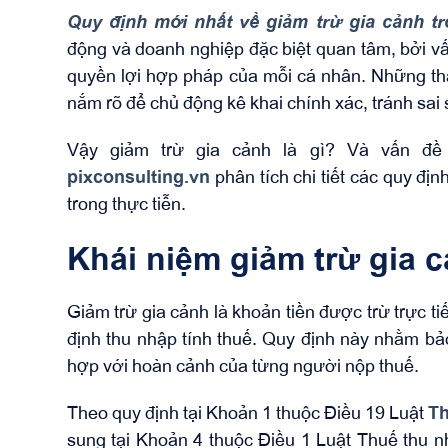
Quy định mới nhất về giảm trừ gia cảnh t
động và doanh nghiệp đặc biệt quan tâm, bởi vấ
quyền lợi hợp pháp của mỗi cá nhân. Những tha
nắm rõ để chủ động kê khai chính xác, tránh sai s
Vậy giảm trừ gia cảnh là gì? Và vấn đ
pixconsulting.vn
phân tích chi tiết các quy đị
trong thực tiễn.
Khái niệm giảm trừ gia 
Giảm trừ gia cảnh là khoản tiền được trừ trực t
định thu nhập tính thuế. Quy định này nhằm b
hợp với hoàn cảnh của từng người nộp thuế.
Theo quy định tại Khoản 1 thuộc Điều 19 Luật
Th
sung tại Khoản 4 thuộc Điều 1 Luật Thuế thu n