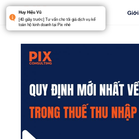
Bỏ
qua
Trang chủ
Giới
Huy Hiệu Vũ
nội
[40 giây trước] Tư vấn cho tôi giá dịch vụ kế
dung
toán hộ kinh doanh tại Pix nhé