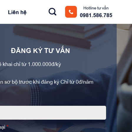
Hotline tư vấn
Liên hệ
0981.586.785
ĐĂNG KÝ TƯ VẤN
ê khai chỉ từ 1.000.000đ/kỳ
n sơ bộ trước khi đăng ký Chỉ từ 0đ/năm
*
oại
*