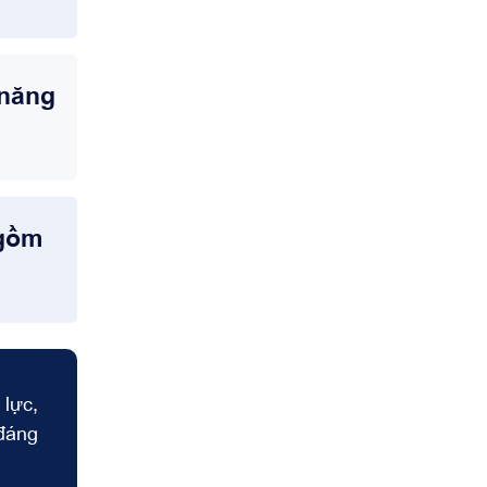
 năng
 gồm
 lực,
 đáng