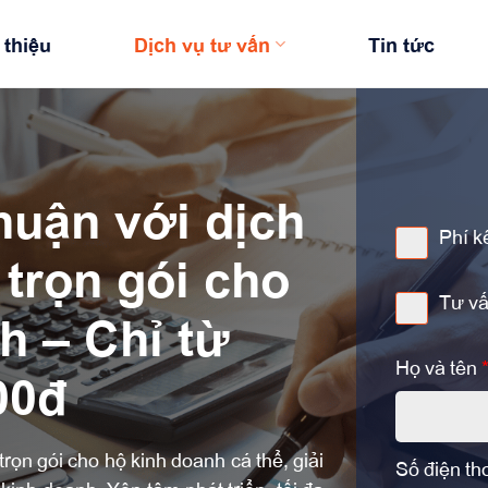
 thiệu
Dịch vụ tư vấn
Tin tức
huận với dịch
Phí k
 trọn gói cho
Tư vấ
h – Chỉ từ
Họ và tên
00đ
rọn gói cho hộ kinh doanh cá thể, giải
Số điện th