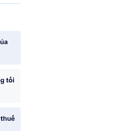
của
g tối
 thuế