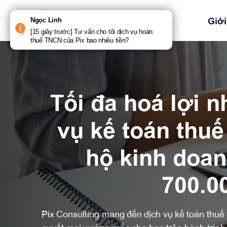
Bỏ
qua
Trang chủ
Giới
Ngọc Linh
nội
[15 giây trước] Tư vấn cho tôi dịch vụ hoàn
dung
thuế TNCN của Pix bao nhiêu tiền?
Tối đa hoá lợi n
vụ kế toán thuế
hộ kinh doan
700.0
Pix Consulting mang đến dịch vụ kế toán thuế t