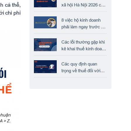
h cá thể,
xã hội Hà Nội 2026 chi
tiết đầy đủ từ A-Z
i chi phí
8 việc hộ kinh doanh
phải làm ngay trước khi
xoá bỏ thuế khoán
Các lỗi thường gặp khi
kê khai thuế kinh doanh
online 2025
Các quy định quan
trọng về thuế đối với
kinh doanh online 2025