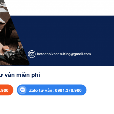
ư vấn miễn phí
8.900
Zalo tư vấn: 0981.378.900